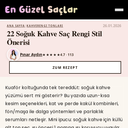
26.01.2026
ANA SAYFA
|
KAHVERENGI TONLARI
22 Soğuk Kahve Saç Rengi Stil
Önerisi
SAÇ MODELLERI
Pınar Aydın
★★★★★
4.7 · 113
SAÇ KESIMLERI
ZUM REZEPT
SAÇ RENKLERI
KISA
Kuaför koltuğunda tek tereddüt: soğuk kahve
yüzümü sert mi gösterir? Bu yazıda uzun-kısa
ORTA
kesim seçenekleri, kat ve perde kakül kombinleri,
fön/maşa ile dalga yöntemleri ve parlaklık
UZUN
serumları netleşir. Mini ipucu: soğuk kahve için küllü
BOB
alt ton seç, ısı öncesi 1 pompa ısı koruyucu uygula;