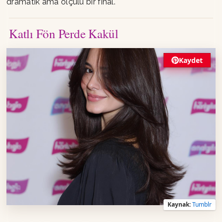
dramatik ama ölçülü bir final.
Katlı Fön Perde Kakül
Kaydet
Kaynak:
Tumblr