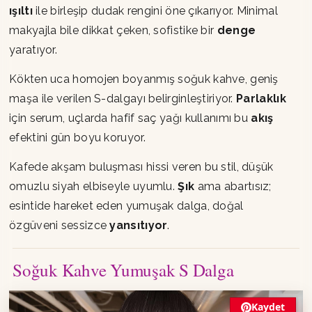
ışıltı
ile birleşip dudak rengini öne çıkarıyor. Minimal
makyajla bile dikkat çeken, sofistike bir
denge
yaratıyor.
Kökten uca homojen boyanmış soğuk kahve, geniş
maşa ile verilen S-dalgayı belirginleştiriyor.
Parlaklık
için serum, uçlarda hafif saç yağı kullanımı bu
akış
efektini gün boyu koruyor.
Kafede akşam buluşması hissi veren bu stil, düşük
omuzlu siyah elbiseyle uyumlu.
Şık
ama abartısız;
esintide hareket eden yumuşak dalga, doğal
özgüveni sessizce
yansıtıyor
.
Soğuk Kahve Yumuşak S Dalga
Kaydet