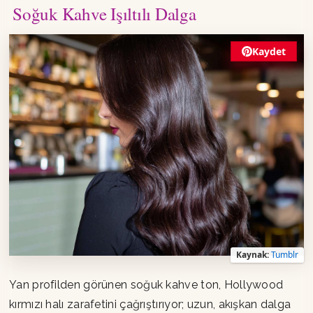
Soğuk Kahve Işıltılı Dalga
Kaydet
Kaynak:
Tumblr
Yan profilden görünen soğuk kahve ton, Hollywood
kırmızı halı zarafetini çağrıştırıyor; uzun, akışkan dalga