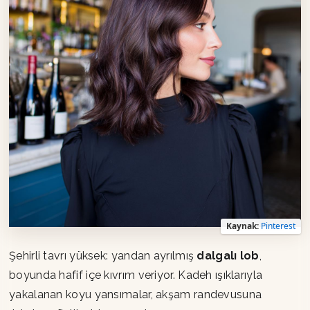
Kaynak:
Pinterest
Şehirli tavrı yüksek: yandan ayrılmış
dalgalı lob
,
boyunda hafif içe kıvrım veriyor. Kadeh ışıklarıyla
yakalanan koyu yansımalar, akşam randevusuna