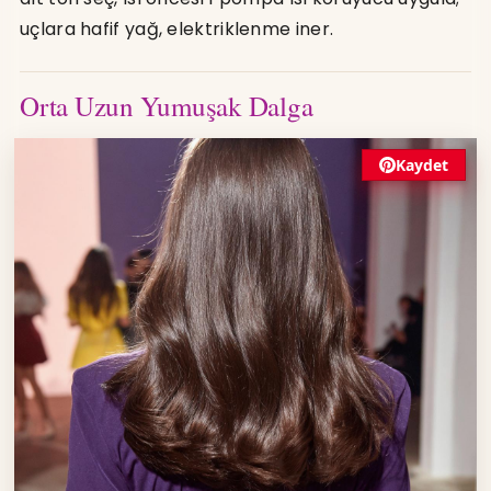
uçlara hafif yağ, elektriklenme iner.
BALYAJ
PIXIE
Orta Uzun Yumuşak Dalga
Kaydet